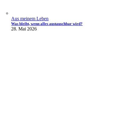
Aus meinem Leben
Was bleibt, wenn alles austauschbar wird?
28. Mai 2026