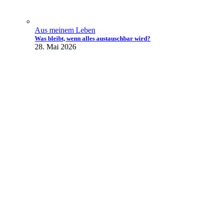
Aus meinem Leben
Was bleibt, wenn alles austauschbar wird?
28. Mai 2026