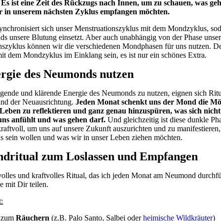
.
Es ist eine Zeit des Rückzugs nach Innen, um zu schauen, was ge
r in unserem nächsten Zyklus empfangen möchten.
nchronisiert sich unser Menstruationszyklus mit dem Mondzyklus, so
s unsere Blutung einsetzt. Aber auch unabhängig von der Phase unser
nszyklus können wir die verschiedenen Mondphasen für uns nutzen. D
it dem Mondzyklus im Einklang sein, es ist nur ein schönes Extra.
ergie des Neumonds nutzen
igende und klärende Energie des Neumonds zu nutzen, eignen sich Ritu
und der Neuausrichtung.
Jeden Monat schenkt uns der Mond die Mög
Leben zu reflektieren und ganz genau hinzuspüren, was sich nich
uns anfühlt und was gehen darf.
Und gleichzeitig ist diese dunkle Ph
aftvoll, um uns auf unsere Zukunft auszurichten und zu manifestieren
s sein wollen und was wir in unser Leben ziehen möchten.
dritual zum Loslassen und Empfangen
olles und kraftvolles Ritual, das ich jeden Monat am Neumond durchf
e mit Dir teilen.
:
s zum
Räuchern
(z.B. Palo Santo, Salbei oder
heimische Wildkräuter
)