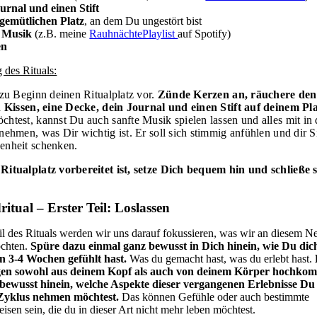
urnal und einen Stift
gemütlichen Platz
, an dem Du ungestört bist
e
Musik
(z.B. meine
RauhnächtePlaylist
auf Spotify)
en
 des Rituals:
 zu Beginn deinen Ritualplatz vor.
Zünde Kerzen an, räuchere de
n Kissen, eine Decke, dein Journal und einen Stift auf deinem Pla
htest, kannst Du auch sanfte Musik spielen lassen und alles mit in
nehmen, was Dir wichtig ist. Er soll sich stimmig anfühlen und dir S
enheit schenken.
itualplatz vorbereitet ist, setze Dich bequem hin und schließe 
tual – Erster Teil: Loslassen
eil des Rituals werden wir uns darauf fokussieren, was wir an diesem
öchten.
Spüre dazu einmal ganz bewusst in Dich hinein, wie Du dic
n 3-4 Wochen gefühlt hast.
Was du gemacht hast, was du erlebt hast.
en sowohl aus deinem Kopf als auch von deinem Körper hochko
bewusst hinein, welche Aspekte dieser vergangenen Erlebnisse Du 
Zyklus nehmen möchtest.
Das können Gefühle oder auch bestimmte
isen sein, die du in dieser Art nicht mehr leben möchtest.