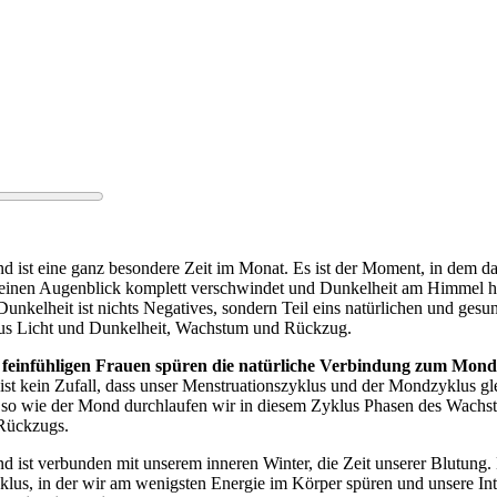
 ist eine ganz besondere Zeit im Monat. Es ist der Moment, in dem da
einen Augenblick komplett verschwindet und Dunkelheit am Himmel he
unkelheit ist nichts Negatives, sondern Teil eins natürlichen und gesu
s Licht und Dunkelheit, Wachstum und Rückzug.
 feinfühligen Frauen spüren die natürliche Verbindung zum Mond
ist kein Zufall, dass unser Menstruationszyklus und der Mondzyklus gl
 so wie der Mond durchlaufen wir in diesem Zyklus Phasen des Wachs
Rückzugs.
ist verbunden mit unserem inneren Winter, die Zeit unserer Blutung. E
klus, in der wir am wenigsten Energie im Körper spüren und unsere In