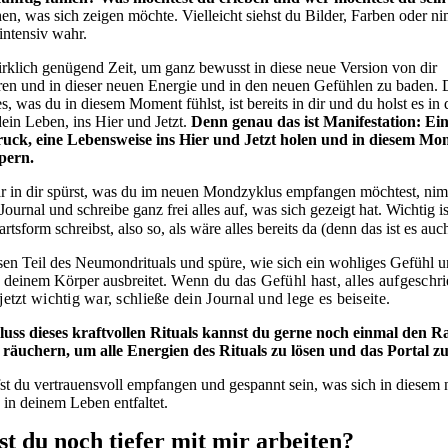
ehen, was sich zeigen möchte. Vielleicht siehst du Bilder, Farben oder n
intensiv wahr.
rklich genügend Zeit, um ganz bewusst in diese neue Version von dir
ren und in dieser neuen Energie und in den neuen Gefühlen zu baden. D
es, was du in diesem Moment fühlst, ist bereits in dir und du holst es in
ein Leben, ins Hier und Jetzt.
Denn genau das ist Manifestation: Ein
uck, eine Lebensweise ins Hier und Jetzt holen und in diesem Mo
pern.
r in dir spürst, was du im neuen Mondzyklus empfangen möchtest, nim
Journal und schreibe ganz frei alles auf, was sich gezeigt hat. Wichtig is
tsform schreibst, also so, als wäre alles bereits da (denn das ist es auc
sen Teil des Neumondrituals und spüre, wie sich ein wohliges Gefühl u
n deinem Körper ausbreitet.
Wenn du das Gefühl hast, alles aufgeschr
etzt wichtig war, schließe dein Journal und lege es beiseite.
uss dieses kraftvollen Rituals kannst du gerne noch einmal den
räuchern, um alle Energien des Rituals zu lösen und das Portal zu
fst du vertrauensvoll empfangen und gespannt sein, was sich in diesem
in deinem Leben entfaltet.
t du noch tiefer mit mir arbeiten?