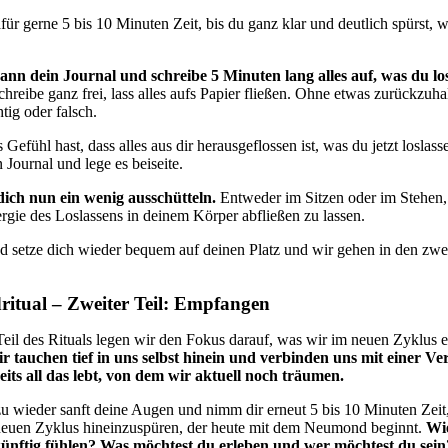
ür gerne 5 bis 10 Minuten Zeit, bis du ganz klar und deutlich spürst, w
nn dein Journal und schreibe 5 Minuten lang alles auf, was du lo
hreibe ganz frei, lass alles aufs Papier fließen. Ohne etwas zurückzuhal
htig oder falsch.
Gefühl hast, dass alles aus dir herausgeflossen ist, was du jetzt loslas
n Journal und lege es beiseite.
ich nun ein wenig ausschütteln.
Entweder im Sitzen oder im Stehen,
ergie des Loslassens in deinem Körper abfließen zu lassen.
d setze dich wieder bequem auf deinen Platz und wir gehen in den zwei
.
itual – Zweiter Teil: Empfangen
Teil des Rituals legen wir den Fokus darauf, was wir im neuen Zyklus
r tauchen tief in uns selbst hinein und verbinden uns mit einer Ve
reits all das lebt, von dem wir aktuell noch träumen.
u wieder sanft deine Augen und nimm dir erneut 5 bis 10 Minuten Zeit
neuen Zyklus hineinzuspüren, der heute mit dem Neumond beginnt.
Wi
ünftig fühlen? Was möchtest du erleben und wer möchtest du sein